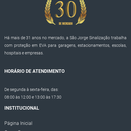
Protetores de Cabos em Poliuretano
Mini Segregador para Sinalização
Super Segregador para Sinalização
Há mais de 31 anos no mercado, a São Jorge Sinalização trabalha
Prisma de Concreto para Sinalização
com proteção em EVA para garagens, estacionamentos, escolas,
Trava Rodas
hospitais e empresas.
Balizador Refletivo
Protetor de Doca EVA
HORÁRIO DE ATENDIMENTO
Protetor EVA para Empilhadeiras
De segunda à sexta-feira, das:
Protetor de Cabos
08:00 às 12:00 e 13:00 às 17:30
Lombada Passa Cabos
INSTITUCIONAL
Calço de Escadas
Página Inicial
Cone de Sinalização