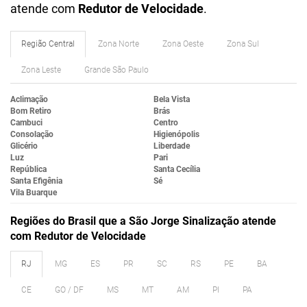
atende com
Redutor de Velocidade
.
Região Central
Zona Norte
Zona Oeste
Zona Sul
Zona Leste
Grande São Paulo
Aclimação
Bela Vista
Bom Retiro
Brás
Cambuci
Centro
Consolação
Higienópolis
Glicério
Liberdade
Luz
Pari
República
Santa Cecília
Santa Efigênia
Sé
Vila Buarque
Regiões do Brasil que a São Jorge Sinalização atende
com Redutor de Velocidade
RJ
MG
ES
PR
SC
RS
PE
BA
CE
GO / DF
MS
MT
AM
PI
PA