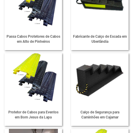
Fornecedor de Lombada para Garagem
Fornecedor de Manta Protetora
Fornecedor de Nivelador de Escadas
Passa Cabos Protetores de Cabos
Fabricante de Calço de Escada em
em Alto de Pinheiros
Uberlândia
Fornecedor de Protetor de Para-choque
Fornecedor de Protetor de Quina
Fornecedor de Protetores de Cabos
Fornecedor de Proteção de Colunas
Fornecedor de Proteções em EVA
Fornecedor de Quebra Mola
Fornecedor de Sinalização em EVA
Protetor de Cabos para Eventos
Calço de Segurança para
em Bom Jesus da Lapa
Caminhões em Cajamar
Limitador de Vaga para Estacionamento
Limitador de Vaga para Garagem Preço