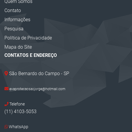
Quem Somos
Corrente Plástica
Contato
Super Cone de Sinalização
Informações
Barreira Plástica para Sinalização
Pesquisa
Cavaletes de Sinalização
Política de Privacidade
Calço para Pneus
Mapa do Site
CONTATOS E ENDEREÇO
Calço para Rodas
Cantoneira EVA
São Bernardo do Campo - SP
Bate Pneu
Cantoneira Zebrada EVA
evaprotecaosaojorge@hotmail.com
Prisma de Concreto Sinalização
Telefone
Proteção em EVA
(11) 4103-5053
Protetor de Canto EVA
WhatsApp
Limitador de Vagas