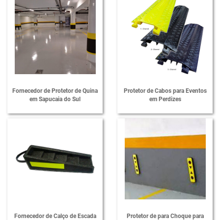
Lombada de Borracha para Estacionamento
Lombada em Borracha para Condomínio
Lombada para Estacionamento
Lombada para Garagem
Lombada Passa Cabo Protetor de Cabo
Fornecedor de Protetor de Quina
Protetor de Cabos para Eventos
Passa Cabos Protetores de Cabos
em Sapucaia do Sul
em Perdizes
Protetor de Cabos para Eventos
Protetor de Impacto para Estacionamento
Protetor de Impacto para Garagem
Protetor de Para-choque para Estacionamento
Protetor de Para-choque para Parede
Protetor de Parede para Garagem
Fornecedor de Calço de Escada
Protetor de para Choque para