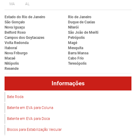
MA
AL
Estado do Rio de Janeiro
Rio de Janeiro
São Gonçalo
Duque de Caxias
Nova Iguaçu
Niterói
Belford Roxo
São João de Meriti
Campos dos Goytacazes
Petrópolis
Volta Redonda
Magé
Itaboraí
Mesquita
Nova Friburgo
Barra Mansa
Macaé
Cabo Frio
Nilópolis
Teresópolis
Resende
Informações
Bate Roda
Batente em EVA para Coluna
Batente em EVA para Doca
Blocos para Estabilização Veicular