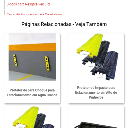
Blocos para Resgate Veicular
Calço de Segurança para Caminhões
Páginas Relacionadas - Veja Também
Calço para Pneus de Caminhão
Cantoneira em EVA para Estacionamento
Cunha Escalonada
Cunha para Resgate Veicular
EVA Para Estacionamento
Fabricante de Calço de Escada
Fabricante de Protetores de Cabos
Protetor de Impacto para
Protetor de para Choque para
Estacionamento em Alto de
Estacionamento em Água Branca
Fornecedor de Bate Rodas
Pinheiros
Fornecedor de Calço de Escada
Fornecedor de Limitador de Vaga
Fornecedor de Limitadores de Vagas