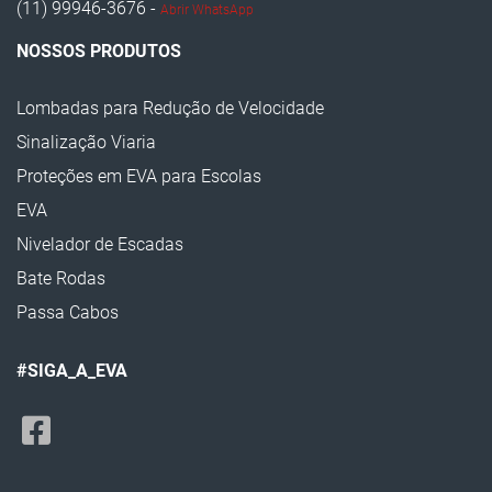
(11) 99946-3676 -
Abrir WhatsApp
Bate Rodas
NOSSOS PRODUTOS
Lombada de Borracha
Lombadas para Redução de Velocidade
Manta de Parede EVA
Sinalização Viaria
Segregador para Sinalização Viária
Proteções em EVA para Escolas
Mini Tachão de Sinalização
EVA
Quebra Molas de Borracha
Nivelador de Escadas
Tartaruga de Sinalização
Bate Rodas
Tachão Refletivo
Passa Cabos
Tacha Refletiva
#SIGA_A_EVA
Segregador para Sinalização
Protetor de para-choque EVA
Protetor de Rampa EVA