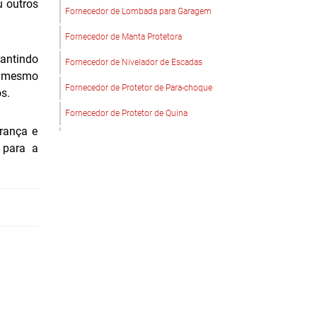
u outros
Fornecedor de Lombada para Garagem
Fornecedor de Manta Protetora
rantindo
Fornecedor de Nivelador de Escadas
r, mesmo
Fornecedor de Protetor de Para-choque
s.
Fornecedor de Protetor de Quina
rança e
Fornecedor de Protetores de Cabos
 para a
Fornecedor de Proteção de Colunas
Fornecedor de Proteções em EVA
Fornecedor de Quebra Mola
Fornecedor de Sinalização em EVA
Limitador de Vaga para Estacionamento
Limitador de Vaga para Garagem Preço