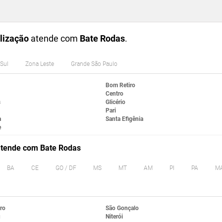
lização
atende com
Bate Rodas
.
Sul
Zona Leste
Grande São Paulo
Bom Retiro
Centro
s
Glicério
Pari
a
Santa Efigênia
e
 atende com Bate Rodas
BA
CE
GO / DF
MS
MT
AM
PI
PA
M
ro
São Gonçalo
u
Niterói