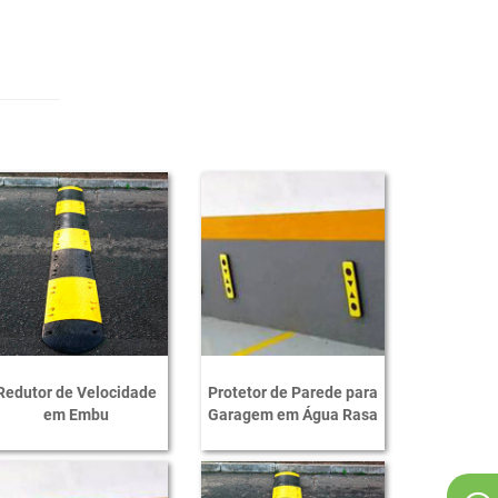
Protetores de Cabos em Poliuretano
Mini Segregador para Sinalização
Super Segregador para Sinalização
Prisma de Concreto para Sinalização
Trava Rodas
Balizador Refletivo
Protetor de Doca EVA
Protetor EVA para Empilhadeiras
Protetor de Cabos
Lombada Passa Cabos
Redutor de Velocidade
Protetor de Parede para
em Embu
Garagem em Água Rasa
Calço de Escadas
Cone de Sinalização