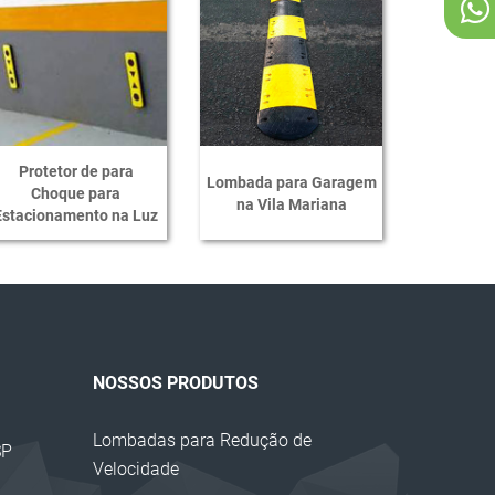
Corrente Plástica
Super Cone de Sinalização
Barreira Plástica para Sinalização
Cavaletes de Sinalização
Calço para Pneus
Protetor de para
Lombada para Garagem
Choque para
na Vila Mariana
Calço para Rodas
Estacionamento na Luz
Cantoneira EVA
Bate Pneu
Cantoneira Zebrada EVA
Prisma de Concreto Sinalização
NOSSOS PRODUTOS
Proteção em EVA
Lombadas para Redução de
Protetor de Canto EVA
SP
Velocidade
Limitador de Vagas