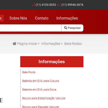
(11) 4103-5053 -
(11) 99946-3676
s
Sobre Nós
Contato
Informações
Pesquisar
Página Inicial
>
Informações
>
Bate Rodas
Informações
Bate Roda
Batente em EVA para Coluna
Batente em EVA para Doca
Blocos para Estabilização Veicular
Blocos para Resgate Veicular