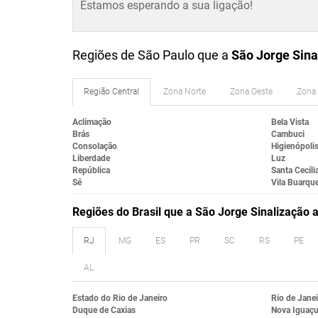
Estamos esperando a sua ligação!
Regiões de São Paulo que a
São Jorge Sina
Região Central
Zona Norte
Zona Oeste
Zona 
Aclimação
Bela Vista
Brás
Cambuci
Consolação
Higienópoli
Liberdade
Luz
República
Santa Cecíli
Sé
Vila Buarqu
Regiões do Brasil que a São Jorge Sinalização
RJ
MG
ES
PR
SC
RS
PE
AL
Estado do Rio de Janeiro
Rio de Janei
Duque de Caxias
Nova Iguaç