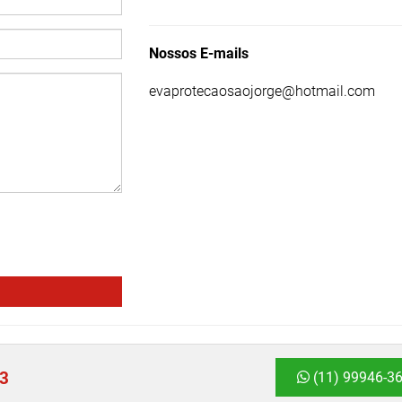
Nossos E-mails
evaprotecaosaojorge@hotmail.com
53
(11) 99946-3