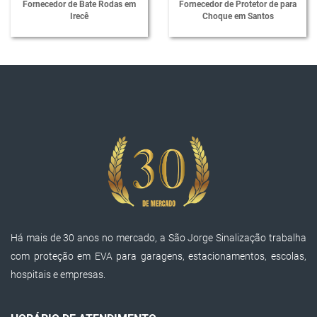
Fornecedor de Bate Rodas em
Fornecedor de Protetor de para
Separador de Vaga para Estacionamento
Irecê
Choque em Santos
Lombadas de Borracha
Passa Cabos em Polietileno
Protetores de Cabos em Polietileno
Lombada Passa Cabos em Polietileno
Passa Cabos em Poliuretano
Protetores de Cabos em Poliuretano
Mini Segregador para Sinalização
Super Segregador para Sinalização
Há mais de 30 anos no mercado, a São Jorge Sinalização trabalha
Prisma de Concreto para Sinalização
com proteção em EVA para garagens, estacionamentos, escolas,
Trava Rodas
hospitais e empresas.
Balizador Refletivo
Protetor de Doca EVA