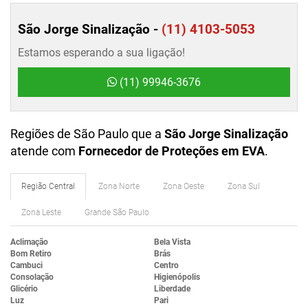
São Jorge Sinalização -
(11) 4103-5053
Estamos esperando a sua ligação!
(11) 99946-3676
Regiões de São Paulo que a
São Jorge Sinalização
atende com
Fornecedor de Proteções em EVA
.
Região Central
Zona Norte
Zona Oeste
Zona Sul
Zona Leste
Grande São Paulo
Aclimação
Bela Vista
Bom Retiro
Brás
Cambuci
Centro
Consolação
Higienópolis
Glicério
Liberdade
Luz
Pari