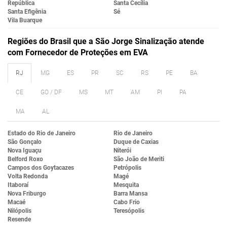
República
Santa Cecília
Santa Efigênia
Sé
Vila Buarque
Regiões do Brasil que a São Jorge Sinalização atende
com Fornecedor de Proteções em EVA
RJ
MG
ES
PR
SC
RS
PE
BA
CE
GO / DF
MS
MT
AM
PI
PA
MA
AL
Estado do Rio de Janeiro
Rio de Janeiro
São Gonçalo
Duque de Caxias
Nova Iguaçu
Niterói
Belford Roxo
São João de Meriti
Campos dos Goytacazes
Petrópolis
Volta Redonda
Magé
Itaboraí
Mesquita
Nova Friburgo
Barra Mansa
Macaé
Cabo Frio
Nilópolis
Teresópolis
Resende