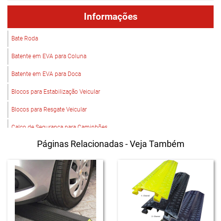
Informações
Bate Roda
Batente em EVA para Coluna
Batente em EVA para Doca
Blocos para Estabilização Veicular
Blocos para Resgate Veicular
Calço de Segurança para Caminhões
Páginas Relacionadas - Veja Também
Calço para Pneus de Caminhão
Cantoneira em EVA para Estacionamento
Cunha Escalonada
Cunha para Resgate Veicular
EVA Para Estacionamento