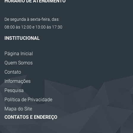
HORÁRIO DE ATENDIMENTO
Protetor EVA para Empilhadeiras
De segunda à sexta-feira, das:
Protetor de Cabos
08:00 às 12:00 e 13:00 às 17:30
Lombada Passa Cabos
INSTITUCIONAL
Calço de Escadas
Página Inicial
Cone de Sinalização
Quem Somos
Corrente Plástica
Contato
Super Cone de Sinalização
Informações
Barreira Plástica para Sinalização
Pesquisa
Cavaletes de Sinalização
Política de Privacidade
Calço para Pneus
Mapa do Site
CONTATOS E ENDEREÇO
Calço para Rodas
Cantoneira EVA