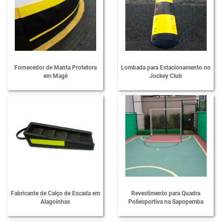
Fornecedor de Proteção de Colunas
Fornecedor de Proteções em EVA
Fornecedor de Quebra Mola
Fornecedor de Sinalização em EVA
Fornecedor de Manta Protetora
Lombada para Estacionamento no
em Magé
Jockey Club
Limitador de Vaga para Estacionamento
Limitador de Vaga para Garagem Preço
Lombada de Borracha para Estacionamento
Lombada em Borracha para Condomínio
Lombada para Estacionamento
Lombada para Garagem
Lombada Passa Cabo Protetor de Cabo
Fabricante de Calço de Escada em
Revestimento para Quadra
Passa Cabos Protetores de Cabos
Alagoinhas
Poliesportiva na Sapopemba
Protetor de Cabos para Eventos