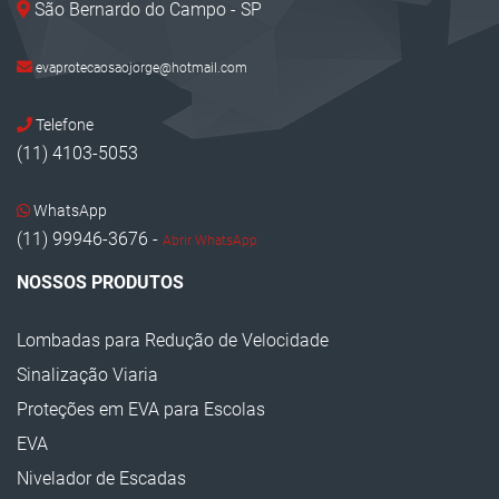
São Bernardo do Campo - SP
Bate Pneu
Cantoneira Zebrada EVA
evaprotecaosaojorge@hotmail.com
Prisma de Concreto Sinalização
Telefone
Proteção em EVA
(11) 4103-5053
Protetor de Canto EVA
WhatsApp
Limitador de Vagas
(11) 99946-3676 -
Abrir WhatsApp
Bate Rodas
NOSSOS PRODUTOS
Lombada de Borracha
Lombadas para Redução de Velocidade
Manta de Parede EVA
Sinalização Viaria
Segregador para Sinalização Viária
Proteções em EVA para Escolas
Mini Tachão de Sinalização
EVA
Quebra Molas de Borracha
Nivelador de Escadas