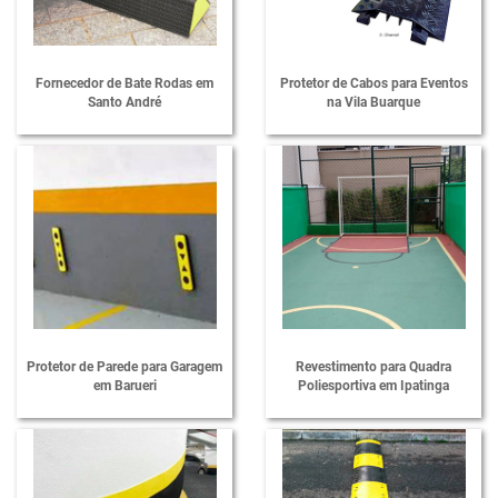
Fabricante de Calço de Escada
Fabricante de Protetores de Cabos
Fornecedor de Bate Rodas em
Protetor de Cabos para Eventos
Santo André
na Vila Buarque
Fornecedor de Bate Rodas
Fornecedor de Calço de Escada
Fornecedor de Limitador de Vaga
Fornecedor de Limitadores de Vagas
Fornecedor de Lombada para Garagem
Fornecedor de Manta Protetora
Fornecedor de Nivelador de Escadas
Protetor de Parede para Garagem
Revestimento para Quadra
em Barueri
Poliesportiva em Ipatinga
Fornecedor de Protetor de Para-choque
Fornecedor de Protetor de Quina
Fornecedor de Protetores de Cabos