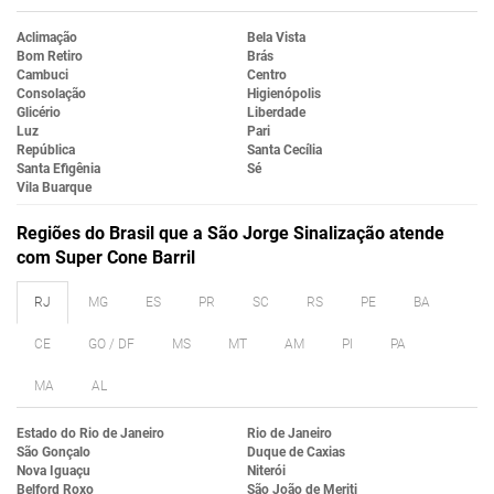
Aclimação
Bela Vista
Bom Retiro
Brás
Cambuci
Centro
Consolação
Higienópolis
Glicério
Liberdade
Luz
Pari
República
Santa Cecília
Santa Efigênia
Sé
Vila Buarque
Regiões do Brasil que a São Jorge Sinalização atende
com Super Cone Barril
RJ
MG
ES
PR
SC
RS
PE
BA
CE
GO / DF
MS
MT
AM
PI
PA
MA
AL
Estado do Rio de Janeiro
Rio de Janeiro
São Gonçalo
Duque de Caxias
Nova Iguaçu
Niterói
Belford Roxo
São João de Meriti