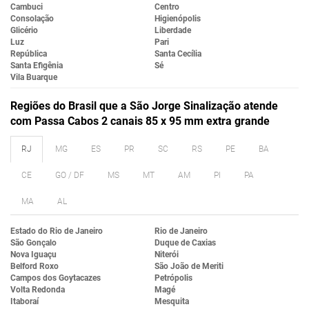
Cambuci
Centro
Consolação
Higienópolis
Glicério
Liberdade
Luz
Pari
República
Santa Cecília
Santa Efigênia
Sé
Vila Buarque
Regiões do Brasil que a São Jorge Sinalização atende
com Passa Cabos 2 canais 85 x 95 mm extra grande
RJ
MG
ES
PR
SC
RS
PE
BA
CE
GO / DF
MS
MT
AM
PI
PA
MA
AL
Estado do Rio de Janeiro
Rio de Janeiro
São Gonçalo
Duque de Caxias
Nova Iguaçu
Niterói
Belford Roxo
São João de Meriti
Campos dos Goytacazes
Petrópolis
Volta Redonda
Magé
Itaboraí
Mesquita