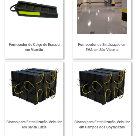
Fornecedor de Proteção de Colunas
Fornecedor de Proteções em EVA
Fornecedor de Quebra Mola
Fornecedor de Sinalização em EVA
Fornecedor de Calço de Escada
Fornecedor de Sinalização em
em Viamão
EVA em São Vicente
Limitador de Vaga para Estacionamento
Limitador de Vaga para Garagem Preço
Lombada de Borracha para Estacionamento
Lombada em Borracha para Condomínio
Lombada para Estacionamento
Lombada para Garagem
Lombada Passa Cabo Protetor de Cabo
Blocos para Estabilização Veicular
Blocos para Estabilização Veicular
Passa Cabos Protetores de Cabos
em Santa Luzia
em Campos dos Goytacazes