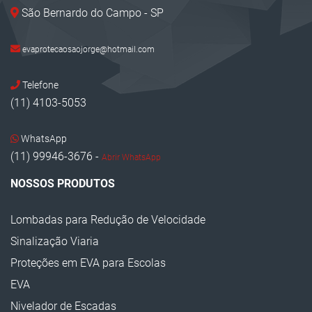
São Bernardo do Campo - SP
Bate Pneu
Cantoneira Zebrada EVA
evaprotecaosaojorge@hotmail.com
Prisma de Concreto Sinalização
Telefone
Proteção em EVA
(11) 4103-5053
Protetor de Canto EVA
WhatsApp
Limitador de Vagas
(11) 99946-3676 -
Abrir WhatsApp
Bate Rodas
NOSSOS PRODUTOS
Lombada de Borracha
Lombadas para Redução de Velocidade
Manta de Parede EVA
Sinalização Viaria
Segregador para Sinalização Viária
Proteções em EVA para Escolas
Mini Tachão de Sinalização
EVA
Quebra Molas de Borracha
Nivelador de Escadas