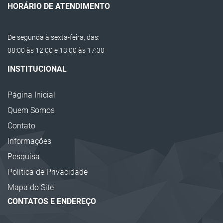
Protetor de Doca EVA
HORÁRIO DE ATENDIMENTO
Protetor EVA para Empilhadeiras
De segunda à sexta-feira, das:
Protetor de Cabos
08:00 às 12:00 e 13:00 às 17:30
Lombada Passa Cabos
INSTITUCIONAL
Calço de Escadas
Página Inicial
Cone de Sinalização
Quem Somos
Corrente Plástica
Contato
Super Cone de Sinalização
Informações
Barreira Plástica para Sinalização
Pesquisa
Cavaletes de Sinalização
Política de Privacidade
Calço para Pneus
Mapa do Site
CONTATOS E ENDEREÇO
Calço para Rodas
Cantoneira EVA