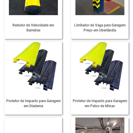
EVA Para Estacionamento
Fabricante de Calço de Escada
Fabricante de Protetores de Cabos
Redutor de Velocidade em
Limitador de Vaga para Garagem
Barreiras
Preço em Uberlândia
Fornecedor de Bate Rodas
Fornecedor de Calço de Escada
Fornecedor de Limitador de Vaga
Fornecedor de Limitadores de Vagas
Fornecedor de Lombada para Garagem
Fornecedor de Manta Protetora
Fornecedor de Nivelador de Escadas
Protetor de Impacto para Garagem
Protetor de Impacto para Garagem
em Diadema
em Patos de Minas
Fornecedor de Protetor de Para-choque
Fornecedor de Protetor de Quina
Fornecedor de Protetores de Cabos