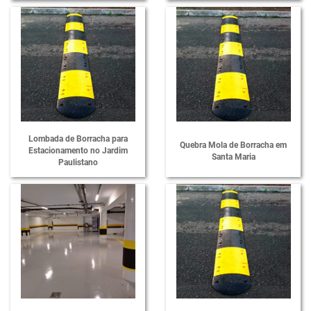
Protetor de Cabos para Eventos
Protetor de Impacto para Estacionamento
Protetor de Impacto para Garagem
Protetor de Para-choque para Estacionamento
Protetor de Para-choque para Parede
Protetor de Parede para Garagem
Lombada de Borracha para
Quebra Mola de Borracha em
Estacionamento no Jardim
Protetores Tipo Ponte para Mangueiras
Santa Maria
Paulistano
Quebra Mola de Borracha Redutor de Velocidade Lombada
Quebra Mola de Borracha
Redutor de Velocidade em Borracha
Redutor de Velocidade
Revestimento de Colunas Industriais
Revestimento para Quadra Poliesportiva