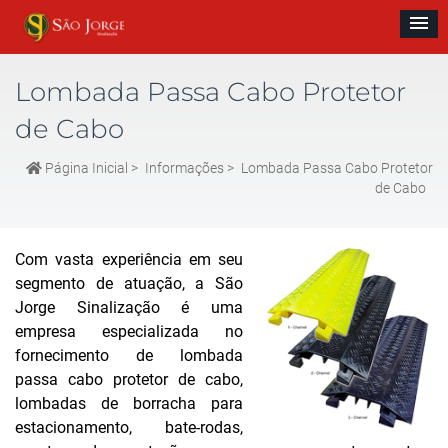
Lombada Passa Cabo Protetor
de Cabo
Página Inicial
>
Informações
>
Lombada Passa Cabo Protetor
de Cabo
Com vasta experiência em seu
segmento de atuação, a São
Jorge Sinalização é uma
empresa especializada no
fornecimento de lombada
passa cabo protetor de cabo,
lombadas de borracha para
estacionamento, bate-rodas,