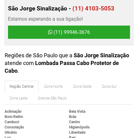
São Jorge Sinalização -
(11) 4103-5053
Estamos esperando a sua ligação!
(11) 99946-3676
Regiões de São Paulo que a
São Jorge Sinalização
atende com
Lombada Passa Cabo Protetor de
Cabo
.
Região Central
Zona Norte
Zona Oeste
Zona Sul
Zona Leste
Grande São Paulo
Aclimação
Bela Vista
Bom Retiro
Brás
Cambuci
Centro
Consolação
Higienópolis
Glicério
Liberdade
Luz
Pari