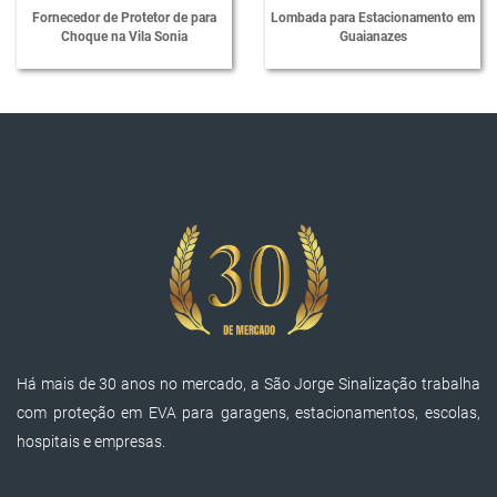
Fornecedor de Protetor de para
Lombada para Estacionamento em
Separador de Vaga para Estacionamento
Choque na Vila Sonia
Guaianazes
Lombadas de Borracha
Passa Cabos em Polietileno
Protetores de Cabos em Polietileno
Lombada Passa Cabos em Polietileno
Passa Cabos em Poliuretano
Protetores de Cabos em Poliuretano
Mini Segregador para Sinalização
Super Segregador para Sinalização
Há mais de 30 anos no mercado, a São Jorge Sinalização trabalha
Prisma de Concreto para Sinalização
com proteção em EVA para garagens, estacionamentos, escolas,
Trava Rodas
hospitais e empresas.
Balizador Refletivo