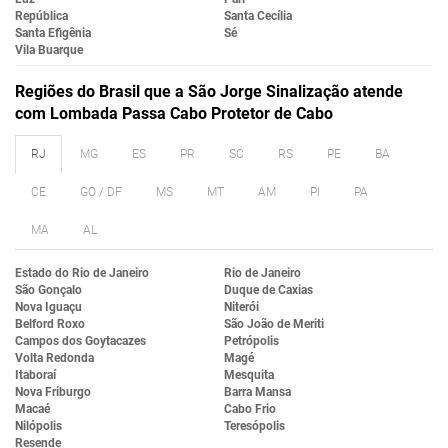
República
Santa Cecília
Santa Efigênia
Sé
Vila Buarque
Regiões do Brasil que a São Jorge Sinalização atende
com Lombada Passa Cabo Protetor de Cabo
RJ
MG
ES
PR
SC
RS
PE
BA
CE
GO / DF
MS
MT
AM
PI
PA
MA
AL
Estado do Rio de Janeiro
Rio de Janeiro
São Gonçalo
Duque de Caxias
Nova Iguaçu
Niterói
Belford Roxo
São João de Meriti
Campos dos Goytacazes
Petrópolis
Volta Redonda
Magé
Itaboraí
Mesquita
Nova Friburgo
Barra Mansa
Macaé
Cabo Frio
Nilópolis
Teresópolis
Resende