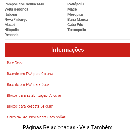
Campos dos Goytacazes
Petrópolis
Volta Redonda
Magé
Itaboraí
Mesquita
Nova Friburgo
Barra Mansa
Macaé
Cabo Frio
Nilópolis
Teresópolis
Resende
Informações
Bate Roda
Batente em EVA para Coluna
Batente em EVA para Doca
Blocos para Estabilização Veicular
Blocos para Resgate Veicular
Calço de Segurança para Caminhões
Páginas Relacionadas - Veja Também
Calço para Pneus de Caminhão