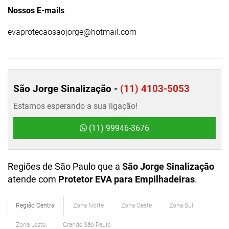
Nossos E-mails
evaprotecaosaojorge@hotmail.com
São Jorge Sinalização -
(11) 4103-5053
Estamos esperando a sua ligação!
(11) 99946-3676
Regiões de São Paulo que a
São Jorge Sinalização
atende com
Protetor EVA para Empilhadeiras
.
Região Central
Zona Norte
Zona Oeste
Zona Sul
Zona Leste
Grande São Paulo