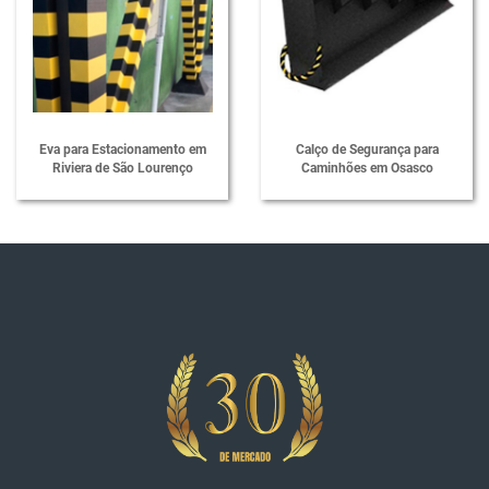
Redutor de Velocidade em Borracha
Redutor de Velocidade
Revestimento de Colunas Industriais
Revestimento para Quadra Poliesportiva
Eva para Estacionamento em
Calço de Segurança para
Separador de Vaga para Estacionamento
Riviera de São Lourenço
Caminhões em Osasco
Lombadas de Borracha
Passa Cabos em Polietileno
Protetores de Cabos em Polietileno
Lombada Passa Cabos em Polietileno
Passa Cabos em Poliuretano
Protetores de Cabos em Poliuretano
Mini Segregador para Sinalização
Super Segregador para Sinalização