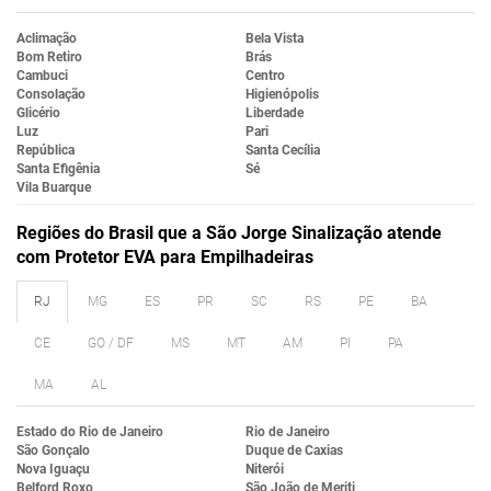
Aclimação
Bela Vista
Bom Retiro
Brás
Cambuci
Centro
Consolação
Higienópolis
Glicério
Liberdade
Luz
Pari
República
Santa Cecília
Santa Efigênia
Sé
Vila Buarque
Regiões do Brasil que a São Jorge Sinalização atende
com Protetor EVA para Empilhadeiras
RJ
MG
ES
PR
SC
RS
PE
BA
CE
GO / DF
MS
MT
AM
PI
PA
MA
AL
Estado do Rio de Janeiro
Rio de Janeiro
São Gonçalo
Duque de Caxias
Nova Iguaçu
Niterói
Belford Roxo
São João de Meriti