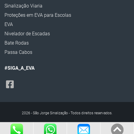
Sinalização Viaria
Segregador para Sinalização Viária
Proteções em EVA para Escolas
Mini Tachão de Sinalização
EVA
Quebra Molas de Borracha
Nivelador de Escadas
Tartaruga de Sinalização
Bate Rodas
Tachão Refletivo
Passa Cabos
Tacha Refletiva
#SIGA_A_EVA
Segregador para Sinalização
Protetor de para-choque EVA
Protetor de Rampa EVA
Protetor de Parede EVA
2026 - São Jorge Sinalização - Todos direitos reservados.