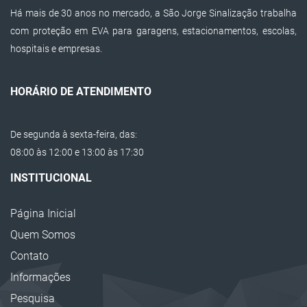
Há mais de 30 anos no mercado, a São Jorge Sinalização trabalha
Prisma de Concreto para Sinalização
com proteção em EVA para garagens, estacionamentos, escolas,
Trava Rodas
hospitais e empresas.
Balizador Refletivo
Protetor de Doca EVA
HORÁRIO DE ATENDIMENTO
Protetor EVA para Empilhadeiras
De segunda à sexta-feira, das:
Protetor de Cabos
08:00 às 12:00 e 13:00 às 17:30
Lombada Passa Cabos
INSTITUCIONAL
Calço de Escadas
Página Inicial
Cone de Sinalização
Quem Somos
Corrente Plástica
Contato
Super Cone de Sinalização
Informações
Barreira Plástica para Sinalização
Pesquisa