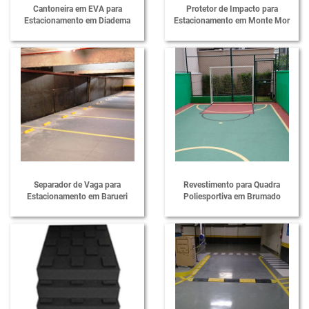
Cantoneira em EVA para
Protetor de Impacto para
Estacionamento em Diadema
Estacionamento em Monte Mor
Fornecedor de Protetor de Para-choque
Fornecedor de Protetor de Quina
Fornecedor de Protetores de Cabos
Fornecedor de Proteção de Colunas
Fornecedor de Proteções em EVA
Fornecedor de Quebra Mola
Fornecedor de Sinalização em EVA
Separador de Vaga para
Revestimento para Quadra
Estacionamento em Barueri
Poliesportiva em Brumado
Limitador de Vaga para Estacionamento
Limitador de Vaga para Garagem Preço
Lombada de Borracha para Estacionamento
Lombada em Borracha para Condomínio
Lombada para Estacionamento