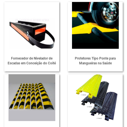
Cantoneira em EVA para Estacionamento
Cunha Escalonada
Cunha para Resgate Veicular
EVA Para Estacionamento
Fabricante de Calço de Escada
Fabricante de Protetores de Cabos
Fornecedor de Nivelador de
Protetores Tipo Ponte para
Escadas em Conceição do Coité
Mangueiras na Saúde
Fornecedor de Bate Rodas
Fornecedor de Calço de Escada
Fornecedor de Limitador de Vaga
Fornecedor de Limitadores de Vagas
Fornecedor de Lombada para Garagem
Fornecedor de Manta Protetora
Fornecedor de Nivelador de Escadas