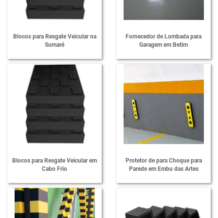
Lombada para Garagem
Lombada Passa Cabo Protetor de Cabo
Blocos para Resgate Veicular na
Fornecedor de Lombada para
Passa Cabos Protetores de Cabos
Sumaré
Garagem em Betim
Protetor de Cabos para Eventos
Protetor de Impacto para Estacionamento
Protetor de Impacto para Garagem
Protetor de Para-choque para Estacionamento
Protetor de Para-choque para Parede
Protetor de Parede para Garagem
Blocos para Resgate Veicular em
Protetor de para Choque para
Protetores Tipo Ponte para Mangueiras
Cabo Frio
Parede em Embu das Artes
Quebra Mola de Borracha Redutor de Velocidade Lombada
Quebra Mola de Borracha