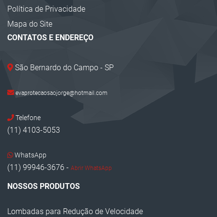
Cavaletes de Sinalização
Política de Privacidade
Calço para Pneus
Mapa do Site
CONTATOS E ENDEREÇO
Calço para Rodas
Cantoneira EVA
São Bernardo do Campo - SP
Bate Pneu
Cantoneira Zebrada EVA
evaprotecaosaojorge@hotmail.com
Prisma de Concreto Sinalização
Telefone
Proteção em EVA
(11) 4103-5053
Protetor de Canto EVA
WhatsApp
Limitador de Vagas
(11) 99946-3676 -
Abrir WhatsApp
Bate Rodas
NOSSOS PRODUTOS
Lombada de Borracha
Lombadas para Redução de Velocidade
Manta de Parede EVA