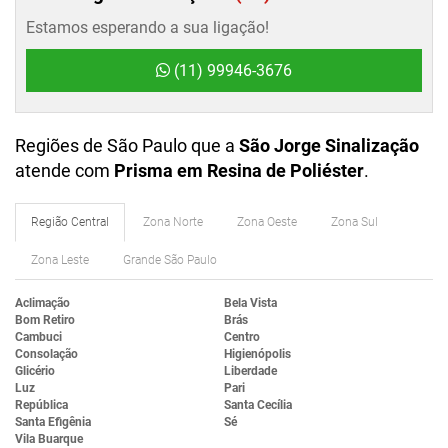
Estamos esperando a sua ligação!
(11) 99946-3676
Regiões de São Paulo que a
São Jorge Sinalização
atende com
Prisma em Resina de Poliéster
.
Região Central
Zona Norte
Zona Oeste
Zona Sul
Zona Leste
Grande São Paulo
Aclimação
Bela Vista
Bom Retiro
Brás
Cambuci
Centro
Consolação
Higienópolis
Glicério
Liberdade
Luz
Pari
República
Santa Cecília
Santa Efigênia
Sé
Vila Buarque