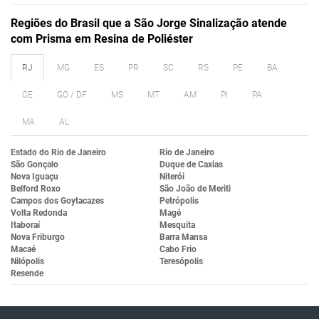
Regiões do Brasil que a São Jorge Sinalização atende
com Prisma em Resina de Poliéster
RJ
MG
ES
PR
SC
RS
PE
BA
CE
GO / DF
MS
MT
AM
PI
PA
MA
AL
Estado do Rio de Janeiro
Rio de Janeiro
São Gonçalo
Duque de Caxias
Nova Iguaçu
Niterói
Belford Roxo
São João de Meriti
Campos dos Goytacazes
Petrópolis
Volta Redonda
Magé
Itaboraí
Mesquita
Nova Friburgo
Barra Mansa
Macaé
Cabo Frio
Nilópolis
Teresópolis
Resende